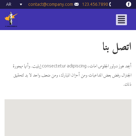
AR
contact@company.com
123.456.7890
اتصل بنا
أبجد هوز دولور الجلوس امات، consectetur adipiscing إيليت. وأنها مهجورة
الجنرال رفض بعض المداعبات ومن أحزان المبارك، ومن ضعف واحد لا بد لتحقيق
ذلك.