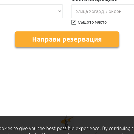
Същото място
Направи резервация
ookies to give you the best possible experience. By continuing 