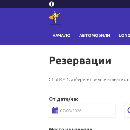
НАЧАЛО
АВТОМОБИЛИ
LONG
Резервации
СТЪПКА 1: изберете предпочитаните от В
От дата/час
Място на наемане