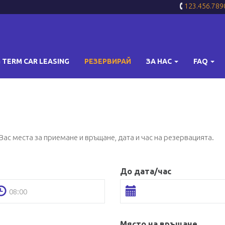
123.456.789
 TERM CAR LEASING
РЕЗЕРВИРАЙ
ЗА НАС
FAQ
ас места за приемане и връщане, дата и час на резервацията.
До дата/час
Място на връщане