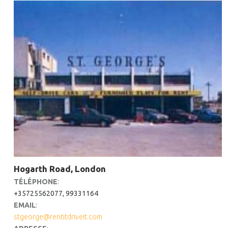
Hogarth Road, London
TÉLÉPHONE
:
+35725562077, 99331164
EMAIL
:
stgeorge@rentitdriveit.com