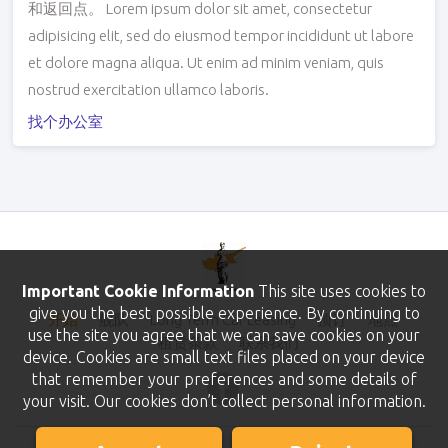
和返回点。 Lorem ipsum dolor sit amet, consectetur
adipisicing elit, sed do eiusmod tempor incididunt ut labore
et dolore magna aliqua. Ut enim ad minim veniam, quis
nostrud exercitation ullamco laboris.
找个办公室
Important Cookie Information
This site uses cookies to
give you the best possible experience. By continuing to
开始
舰队
Long Term Car Leasing
预订
地点
use the site you agree that we can save cookies on your
租赁条款
联系我们
device. Cookies are small text files placed on your device
that remember your preferences and some details of
your visit. Our cookies don’t collect personal information.