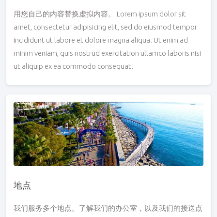
用您自己的内容替换虚拟内容。 Lorem ipsum dolor sit
amet, consectetur adipisicing elit, sed do eiusmod tempor
incididunt ut labore et dolore magna aliqua. Ut enim ad
minim veniam, quis nostrud exercitation ullamco laboris nisi
ut aliquip ex ea commodo consequat.
地点
我们服务多个地点。了解我们的办公室，以及我们的接送点